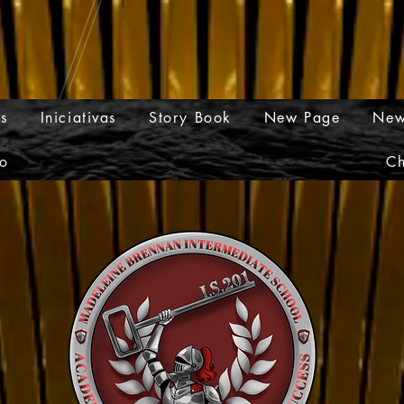
os
Iniciativas
Story Book
New Page
New
o
Ch