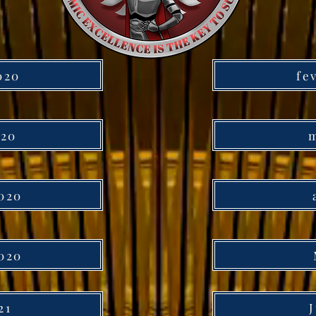
020
fe
020
m
020
020
21