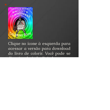
Clique no ícone à esquerda para
acessar a versão para download
do livro de colorir. Você pode se
divertir colorindo digitalmente ou
imprimindo e colorindo com giz
de cera, marcadores ou lápis de
cor. Inclui páginas para você
esticar sua imaginação e criar
seu próprio ato original de
bondade e ilustrá-lo.