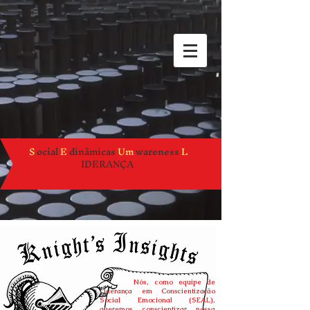
S
ocial
E
dinâmicas
Um
wareness
L
IDERANÇA
Nós, como equipe de
Liderança em Conscientização
Social Emocional (SEAL),
queremos conscientizar nossa