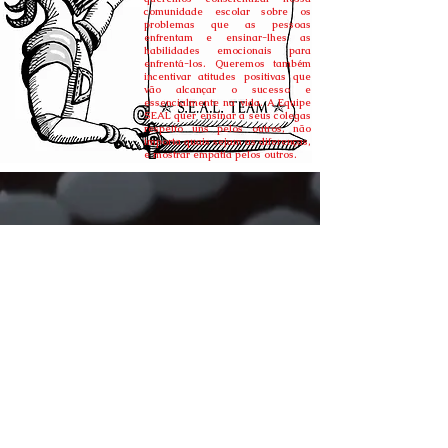
comunidade escolar sobre os
problemas que as pessoas
enfrentam e ensinar-lhes as
habilidades emocionais para
enfrentá-los. Queremos também
incentivar atitudes positivas que
vão alcançar o sucesso e
essencialmente na vida. A Equipe
SEAL quer ensinar a seus colegas
respeito uns pelos outros, não
importa quais sejam as diferenças,
e mostrar empatia pelos outros.
Meet the Team
©
Stavroula Koutsopetras &
Dina Pizzarello
& Stiliani Raptis