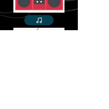
©
Stavroula Koutsopetras &
Dina Pizzarello
& Stiliani Raptis