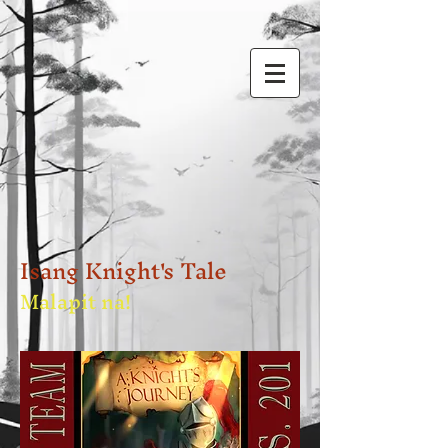
Isang Knight's Tale
Malapit na!