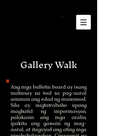
Gallery Walk
Ang mga bulletin board ay isang
mahusay na tool sa pag-aaral
anuman ang edad ng manonood.
Sila ay nagtatrabaho upang
maghatid ng impormasyon,
palakasin ang mga aralin,
ipakita ang gawain ng mag-
aaral, at itaguyod ang ating mga
pinahahalagahan. Ginagamit ng