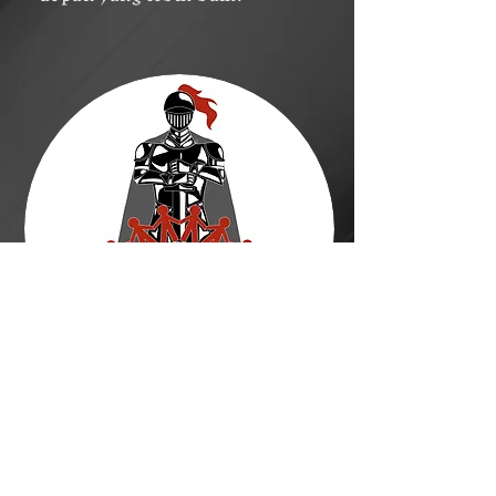
©
Stavroula Koutsopetras &
Dina Pizzarello
& Stiliani Raptis