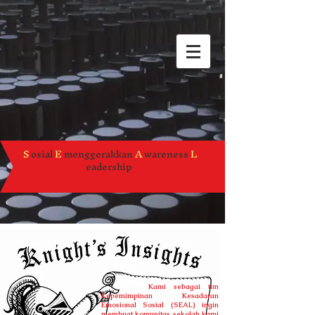
S
osial
E
menggerakkan
A
wareness
L
eadership
Kami sebagai tim
Kepemimpinan Kesadaran
Emosional Sosial (SEAL) ingin
membuat komunitas sekolah kami