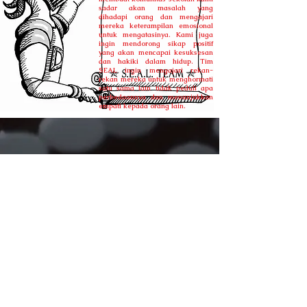
sadar akan masalah yang
dihadapi orang dan mengajari
mereka keterampilan emosional
untuk mengatasinya. Kami juga
ingin mendorong sikap positif
yang akan mencapai kesuksesan
dan hakiki dalam hidup. Tim
SEAL ingin mengajari rekan-
rekan mereka untuk menghormati
satu sama lain tidak peduli apa
perbedaannya dan menunjukkan
empati kepada orang lain.
Meet the Team
©
Stavroula Koutsopetras &
Dina Pizzarello
& Stiliani Raptis