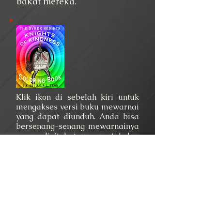
bakat mereka.
Klik ikon di sebelah kiri untuk
mengakses versi buku mewarnai
yang dapat diunduh. Anda bisa
bersenang-senang mewarnainya
secara digital atau mencetak dan
mewarnainya dengan krayon,
spidol, atau pensil warna.
Termasuk halaman bagi Anda
untuk mengembangkan imajinasi
Anda dan menciptakan tindakan
kebaikan asli Anda sendiri dan
mengilustrasikannya.