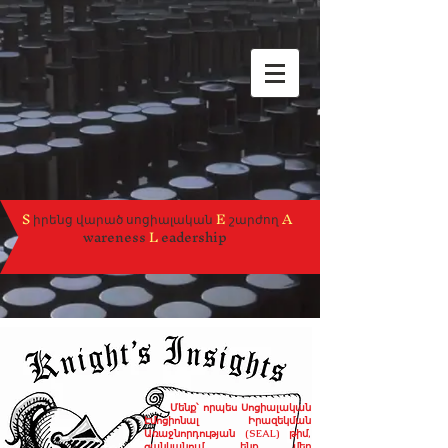
S
իրենց վարած սոցիալական
E
շարժող
A
wareness
L
eadership
Մենք՝ որպես Սոցիալական
Էմոցիոնալ Իրազեկման
Առաջնորդության (SEAL) թիմ,
ցանկանում ենք մեր