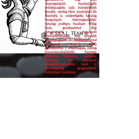
դպրոցական համայնքին
տեղեկացնել այն խնդիրների
մասին, որոնց հետ բախվում են
մարդիկ և սովորեցնել նրանց
հուզական հմտություններ՝
դրանք լուծելու համար: Մենք
նաև ցանկանում ենք
խրախուսել դրական
վերաբերմունքը, որը կհասնի
հաջողության և հիմնականում
կյանքում: SEAL-ի թիմը
ցանկանում է սովորեցնել իրենց
հասակակիցներին հարգել
միմյանց հանդեպ, անկախ
նրանից, թե ինչպիսի
տարբերություններ կան և
կարեկցանք ցուցաբերեն
ուրիշների հանդեպ:
Meet the Team
©
Stavroula Koutsopetras &
Dina Pizzarello
& Stiliani Raptis