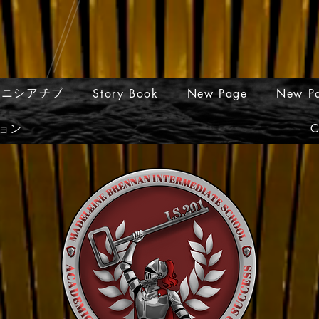
イニシアチブ
Story Book
New Page
New P
ョン
C