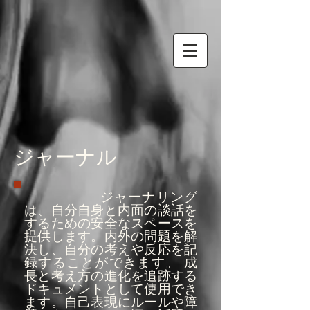
ジャーナル
ジャーナリング
は、自分自身と内面の談話を
するための安全なスペースを
提供します。内外の問題を解
決し、自分の考えや反応を記
録することができます。 成
長と考え方の進化を追跡する
ドキュメントとして使用でき
ます。自己表現にルールや障