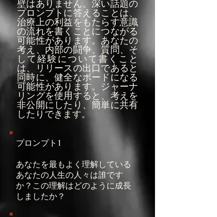
壁はありません。深い話題の
プロンプトに答えることは、
治療上の利益をもたらす意識
の流れを書くことにつながる
可能性があります。あなたの
考え、内部の闘争、質問、そ
して経験について書くこと
は、リリースの出口であると
同時に、健全なボードになる
可能性があります。ジャーナ
リングを使用すると、考えを
非公開にしたり、簡単に共有
したりできます。
プロンプト1
あなたを最もよく理解している
あなたの人生の人々は誰です
か？この理解はどのように成長
しましたか？