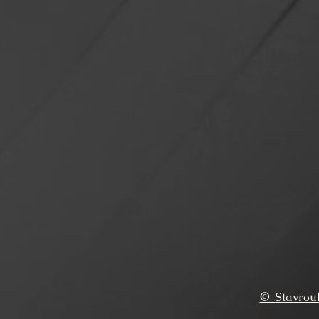
©
Stavrou